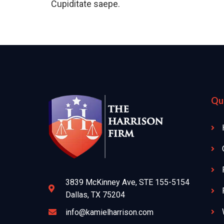
Cupiditate saepe.
Qui
3839 McKinney Ave, STE 155-5154
Dallas, TX 75204
info@kamielharrison.com