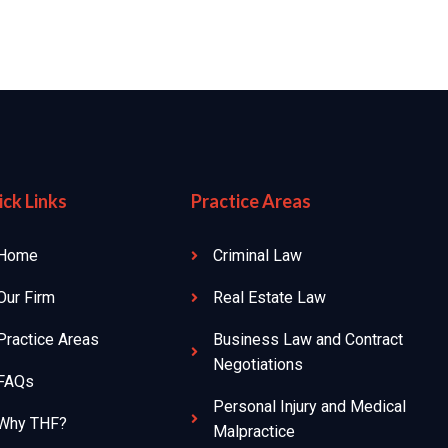
ck Links
Practice Areas
Home
Criminal Law
Our Firm
Real Estate Law
Practice Areas
Business Law and Contract
Negotiations
FAQs
Personal Injury and Medical
Why THF?
Malpractice