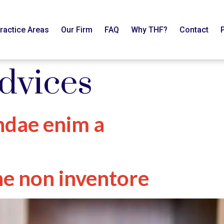
ractice Areas
Our Firm
FAQ
Why THF?
Contact
dvices
ndae enim a
ne non inventore